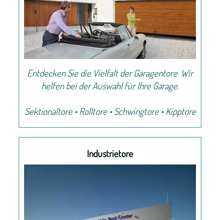
Tresore
Über
uns
Entdecken Sie die Vielfalt der Garagentore. Wir
Offene
helfen bei der Auswahl für Ihre Garage.
Stellen
Sektionaltore • Rolltore • Schwingtore • Kipptore
Kundenstimmen
Kontakt
Industrietore