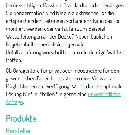
berücksichtigen. Passt ein Standardtor oder benötigen
Rolltore
Sie Sondermaße? Sind für ein elektrisches Tor die
entsprechenden Leitungen vorhanden? Kann das Tor
Schnelllauftore
montiert werden oder verlaufen zum Beispiel
Wasserleitungen an der Decke? Neben baulichen
Tiefgaragentore
Gegebenheiten berücksichtigen wir
Unfallverhütungsvorschriften, um die richtige Wahl zu
Hof-
treffen.
und
Außentore
Ob Garagentore für privat oder Industrietore für den
gewerblichen Bereich – es stehen eine Vielzahl an
Drehtore
Möglichkeiten zur Verfügung. Wir finden die optimale
Lösung für Sie. Stellen Sie gerne eine
unverbindliche
Schiebetore
Anfrage
.
Torantriebe
Produkte
Hersteller
Drehtorantriebe